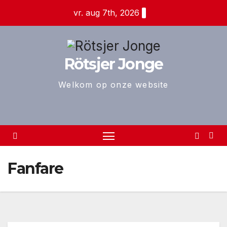
Ga
vr. aug 7th, 2026
naar
de
inhoud
Rötsjer Jonge
Welkom op onze website
Fanfare