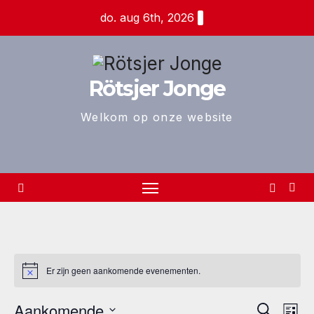
Ga
do. aug 6th, 2026
naar
de
inhoud
Rötsjer Jonge
Welkom op onze website
Er zijn geen aankomende evenementen.
Aankomende
E
E
Z