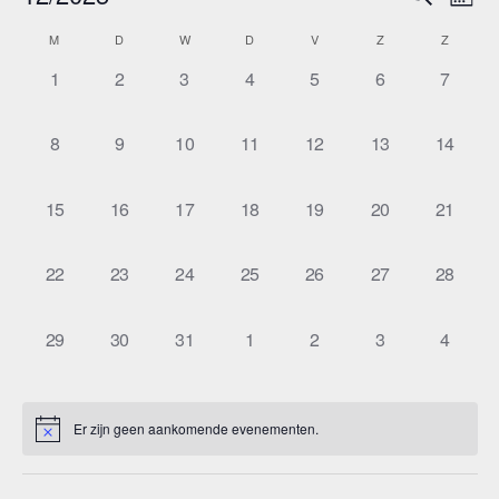
M
o
a
S
v
v
e
K
M
D
W
D
V
Z
Z
a
k
e
e
n
0
0
0
0
0
0
0
1
2
3
4
5
6
7
e
e
a
d
l
e
e
e
e
e
e
e
n
n
n
e
v
v
v
v
v
v
v
l
0
0
0
0
0
0
0
8
9
10
11
12
13
14
e
e
e
e
e
e
e
e
c
e
e
e
e
e
e
e
e
e
n
n
n
n
n
n
n
m
v
v
v
v
v
v
v
t
0
0
0
0
0
0
0
15
16
17
18
19
20
21
e
e
e
e
e
e
e
m
e
e
e
e
e
e
e
n
e
e
e
e
e
e
e
e
e
m
m
m
m
m
m
m
n
n
n
n
n
n
n
v
v
v
v
v
v
v
e
e
e
e
e
e
e
e
e
d
n
0
0
0
0
0
0
0
22
23
24
25
26
27
28
e
e
e
e
e
e
e
e
e
e
e
e
e
e
n
n
n
n
n
n
n
r
e
e
e
e
e
e
e
m
m
m
m
m
m
m
n
t
n
n
n
n
n
n
n
e
t
t
t
t
t
t
t
v
v
v
v
v
v
v
e
e
e
e
e
e
e
e
0
0
0
0
0
0
0
29
30
31
1
2
3
4
e
e
e
e
e
e
e
e
e
e
e
e
e
e
w
e
e
e
e
e
e
e
t
n
n
n
n
n
n
n
r
e
e
e
e
e
e
e
e
m
m
m
m
m
m
m
n
n
n
n
n
n
n
n
n
n
n
n
n
n
t
t
t
t
t
t
t
v
v
v
v
v
v
v
e
e
e
e
e
e
e
e
n
,
,
,
,
,
,
,
e
e
e
e
e
e
e
e
v
e
e
e
e
e
e
e
e
e
e
e
e
e
e
n
n
n
n
n
n
n
d
e
Er zijn geen aankomende evenementen.
m
m
m
m
m
m
m
n
n
n
n
n
n
n
n
n
n
n
n
n
n
n
t
t
t
t
t
t
t
a
e
e
e
e
e
e
e
,
,
,
,
,
,
,
a
e
e
e
e
e
e
e
r
e
e
e
e
e
e
e
n
n
n
n
n
n
n
t
m
m
m
m
m
m
m