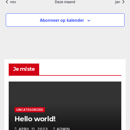
Z
n
n
n
n
n
n
n
n
nov
Deze maand
jan
g
t
t
t
t
t
t
t
e
e
e
e
e
e
e
,
,
,
,
,
,
,
u
o
e
e
e
e
e
e
e
E
n
n
n
n
n
n
n
a
m
n
n
n
n
n
n
n
Abonneer op kalender
t
t
t
t
t
t
t
e
v
v
,
,
,
,
,
,
,
.
e
e
e
e
e
e
e
k
n
n
n
n
n
n
n
e
e
,
,
,
,
,
,
,
n
e
n
n
n
e
a
Je miste
e
m
v
n
e
i
w
n
g
e
t
a
UNCATEGORIZED
e
Hello world!
t
e
APRIL 11, 2023
ADMIN